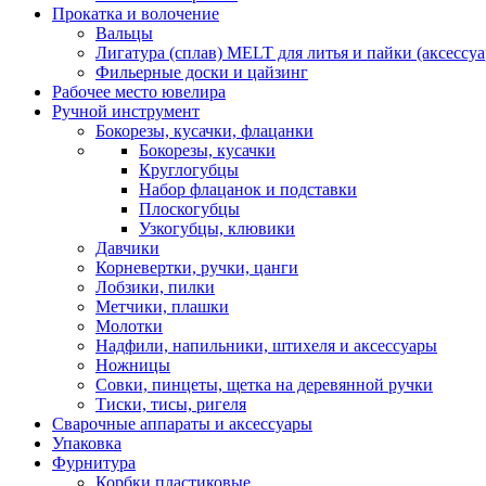
Прокатка и волочение
Вальцы
Лигатура (сплав) MELT для литья и пайки (аксессу
Фильерные доски и цайзинг
Рабочее место ювелира
Ручной инструмент
Бокорезы, кусачки, флацанки
Бокорезы, кусачки
Круглогубцы
Набор флацанок и подставки
Плоскогубцы
Узкогубцы, клювики
Давчики
Корневертки, ручки, цанги
Лобзики, пилки
Метчики, плашки
Молотки
Надфили, напильники, штихеля и аксессуары
Ножницы
Совки, пинцеты, щетка на деревянной ручки
Тиски, тисы, ригеля
Сварочные аппараты и аксессуары
Упаковка
Фурнитура
Корбки пластиковые