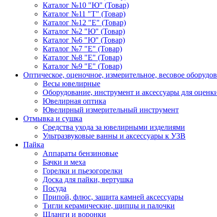
Каталог №10 "Ю" (Товар)
Каталог №11 "Т" (Товар)
Каталог №12 "Е" (Товар)
Каталог №2 "Ю" (Товар)
Каталог №6 "Ю" (Товар)
Каталог №7 "Е" (Товар)
Каталог №8 "Е" (Товар)
Каталог №9 "Е" (Товар)
Оптическое, оценочное, измерительное, весовое оборудо
Весы ювелирные
Оборудование, инструмент и аксессуары для оцен
Ювелирная оптика
Ювелирный измерительный инструмент
Отмывка и сушка
Средства ухода за ювелирными изделиями
Ультразвуковые ванны и аксессуары к УЗВ
Пайка
Аппараты бензиновые
Бачки и меха
Горелки и пьезогорелки
Доска для пайки, вертушка
Посуда
Припой, флюс, защита камней аксессуары
Тигли керамические, щипцы и палочки
Шланги и воронки