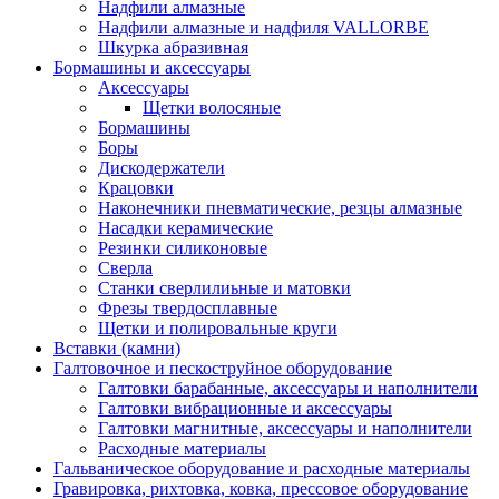
Надфили алмазные
Надфили алмазные и надфиля VALLORBE
Шкурка абразивная
Бормашины и аксессуары
Аксессуары
Щетки волосяные
Бормашины
Боры
Дискодержатели
Крацовки
Наконечники пневматические, резцы алмазные
Насадки керамические
Резинки силиконовые
Сверла
Станки сверлилиьные и матовки
Фрезы твердосплавные
Щетки и полировальные круги
Вставки (камни)
Галтовочное и пескоструйное оборудование
Галтовки барабанные, аксессуары и наполнители
Галтовки вибрационные и аксессуары
Галтовки магнитные, аксессуары и наполнители
Расходные материалы
Гальваническое оборудование и расходные материалы
Гравировка, рихтовка, ковка, прессовое оборудование