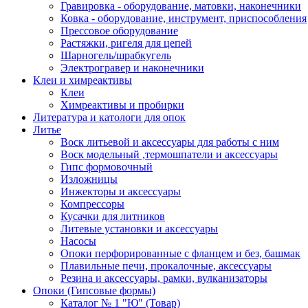
Гравировка - оборудование, матовки, наконечники
Ковка - оборудование, инструмент, приспособления
Прессовое оборудование
Растяжки, ригеля для цепей
Шарногель/шрабкугель
Электрогравер и наконечники
Клеи и химреактивы
Клеи
Химреактивы и пробирки
Литература и катологи для опок
Литье
Воск литьевой и аксессуары для работы с ним
Воск модельный ,термошпатели и аксессуары
Гипс формовочный
Изложницы
Инжекторы и аксессуары
Компрессоры
Кусачки для литников
Литевые установки и аксессуары
Насосы
Опоки перфорированные с фланцем и без, башмак
Плавильные печи, прокалочные, аксессуары
Резина и аксессуары, рамки, вулканизаторы
Опоки (Гипсовые формы)
Каталог № 1 "Ю" (Товар)