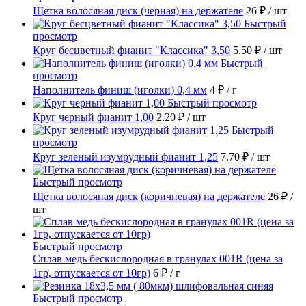
Щетка волосяная диск (черная) на держателе
26 ₽
/ шт
Быстрый
просмотр
Круг бесцветный фианит "Классика" 3,50
5.50 ₽
/ шт
Быстрый
просмотр
Наполнитель финиш (иголки) 0,4 мм
4 ₽
/ г
Быстрый просмотр
Круг черный фианит 1,00
2.20 ₽
/ шт
Быстрый
просмотр
Круг зеленый изумрудный фианит 1,25
7.70 ₽
/ шт
Быстрый просмотр
Щетка волосяная диск (коричневая) на держателе
26 ₽
/
шт
Быстрый просмотр
Сплав медь бескислородная в гранулах 001R (цена за
1гр, отпускается от 10гр)
6 ₽
/ г
Быстрый просмотр