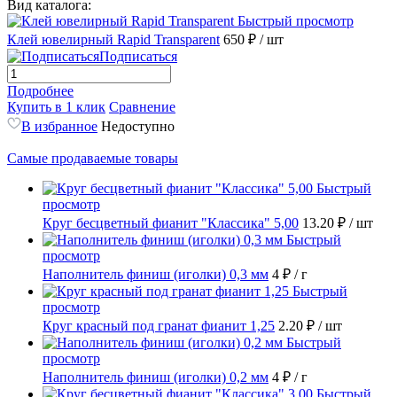
Вид каталога:
Быстрый просмотр
Клей ювелирный Rapid Transparent
650 ₽
/ шт
Подписаться
Подробнее
Купить в 1 клик
Сравнение
В избранное
Недоступно
Самые продаваемые товары
Быстрый
просмотр
Круг бесцветный фианит "Классика" 5,00
13.20 ₽
/ шт
Быстрый
просмотр
Наполнитель финиш (иголки) 0,3 мм
4 ₽
/ г
Быстрый
просмотр
Круг красный под гранат фианит 1,25
2.20 ₽
/ шт
Быстрый
просмотр
Наполнитель финиш (иголки) 0,2 мм
4 ₽
/ г
Быстрый