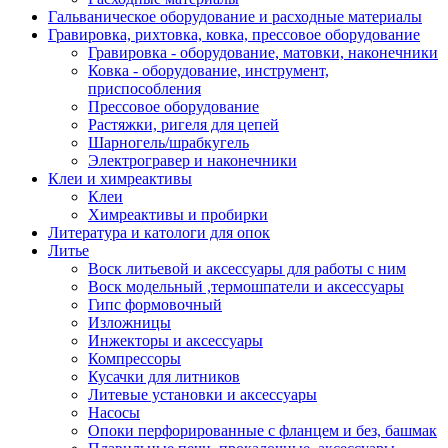
Гальваническое оборудование и расходные материалы
Гравировка, рихтовка, ковка, прессовое оборудование
Гравировка - оборудование, матовки, наконечники
Ковка - оборудование, инструмент,
приспособления
Прессовое оборудование
Растяжки, ригеля для цепей
Шарногель/шрабкугель
Электрогравер и наконечники
Клеи и химреактивы
Клеи
Химреактивы и пробирки
Литература и катологи для опок
Литье
Воск литьевой и аксессуары для работы с ним
Воск модельный ,термошпатели и аксессуары
Гипс формовочный
Изложницы
Инжекторы и аксессуары
Компрессоры
Кусачки для литников
Литевые установки и аксессуары
Насосы
Опоки перфорированные с фланцем и без, башмак