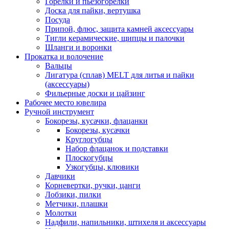
Горелки и пьезогорелки
Доска для пайки, вертушка
Посуда
Припой, флюс, защита камней аксессуары
Тигли керамические, щипцы и палочки
Шланги и воронки
Прокатка и волочение
Вальцы
Лигатура (сплав) MELT для литья и пайки
(аксессуары)
Фильерные доски и цайзинг
Рабочее место ювелира
Ручной инструмент
Бокорезы, кусачки, флацанки
Бокорезы, кусачки
Круглогубцы
Набор флацанок и подставки
Плоскогубцы
Узкогубцы, клювики
Давчики
Корневертки, ручки, цанги
Лобзики, пилки
Метчики, плашки
Молотки
Надфили, напильники, штихеля и аксессуары