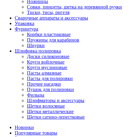
Ножницы
Совки, пинцеты, щетка на деревянной ручки
Тиски, тисы, ригеля
Сварочные аппараты и аксессуары
Упаковка
Фурнитура
Корбки пластиковые
Пружины для карабинов
Шнурки
Шлифовка полировка
Диски силиконовые
Круги войлочные
Круги муслиновые
Пасты алмазные
Пасты для полировки
Прочие насадки
Пушок для полировки
Фильцы
Шлифматоры и аксессуары
Щетки волосяные
Щетки металлические
Щетки сатино-лепестковые
Новинки
Популярные товары