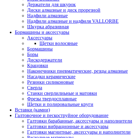
Держатели для шкурок
Диски алмазные и диск прорезной
Надфили алмазные
Надфили алмазные и надфиля VALLORBE
Шкурка абразивная
Бормашины и аксессуары
Аксессуары
Щетки волосяные
Бормашины
Боры
Дискодержатели
Крацовки
Наконечники пневматические, резцы алмазные
Насадки керамические
Резинки силиконовые
Сверла
Станки сверлилиьные и матовки
Фрезы твердосплавные
Щетки и полировальные круги
Вставки (камни)
Галтовочное и пескоструйное оборудование
Галтовки барабанные, аксессуары и наполнители
Галтовки вибрационные и аксессуары
Галтовки магнитные, аксессуары и наполнители
Расходные материалы