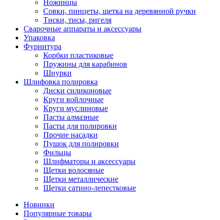
Ножницы
Совки, пинцеты, щетка на деревянной ручки
Тиски, тисы, ригеля
Сварочные аппараты и аксессуары
Упаковка
Фурнитура
Корбки пластиковые
Пружины для карабинов
Шнурки
Шлифовка полировка
Диски силиконовые
Круги войлочные
Круги муслиновые
Пасты алмазные
Пасты для полировки
Прочие насадки
Пушок для полировки
Фильцы
Шлифматоры и аксессуары
Щетки волосяные
Щетки металлические
Щетки сатино-лепестковые
Новинки
Популярные товары