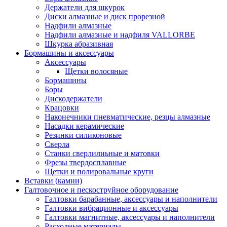
Держатели для шкурок
Диски алмазные и диск прорезной
Надфили алмазные
Надфили алмазные и надфиля VALLORBE
Шкурка абразивная
Бормашины и аксессуары
Аксессуары
Щетки волосяные
Бормашины
Боры
Дискодержатели
Крацовки
Наконечники пневматические, резцы алмазные
Насадки керамические
Резинки силиконовые
Сверла
Станки сверлилиьные и матовки
Фрезы твердосплавные
Щетки и полировальные круги
Вставки (камни)
Галтовочное и пескоструйное оборудование
Галтовки барабанные, аксессуары и наполнители
Галтовки вибрационные и аксессуары
Галтовки магнитные, аксессуары и наполнители
Расходные материалы