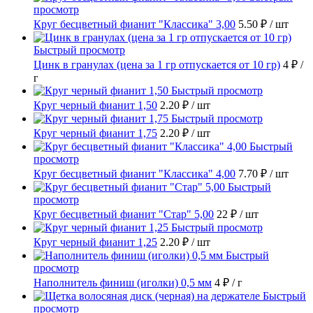
просмотр
Круг бесцветный фианит "Классика" 3,00
5.50 ₽
/ шт
Быстрый просмотр
Цинк в гранулах (цена за 1 гр отпускается от 10 гр)
4 ₽
/
г
Быстрый просмотр
Круг черный фианит 1,50
2.20 ₽
/ шт
Быстрый просмотр
Круг черный фианит 1,75
2.20 ₽
/ шт
Быстрый
просмотр
Круг бесцветный фианит "Классика" 4,00
7.70 ₽
/ шт
Быстрый
просмотр
Круг бесцветный фианит "Стар" 5,00
22 ₽
/ шт
Быстрый просмотр
Круг черный фианит 1,25
2.20 ₽
/ шт
Быстрый
просмотр
Наполнитель финиш (иголки) 0,5 мм
4 ₽
/ г
Быстрый
просмотр