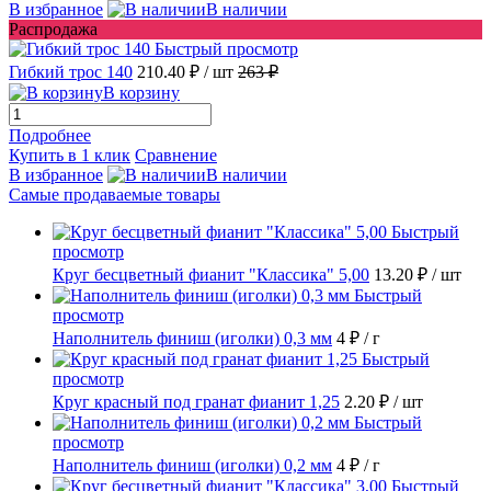
В избранное
В наличии
Распродажа
Быстрый просмотр
Гибкий трос 140
210.40 ₽
/ шт
263 ₽
В корзину
Подробнее
Купить в 1 клик
Сравнение
В избранное
В наличии
Самые продаваемые товары
Быстрый
просмотр
Круг бесцветный фианит "Классика" 5,00
13.20 ₽
/ шт
Быстрый
просмотр
Наполнитель финиш (иголки) 0,3 мм
4 ₽
/ г
Быстрый
просмотр
Круг красный под гранат фианит 1,25
2.20 ₽
/ шт
Быстрый
просмотр
Наполнитель финиш (иголки) 0,2 мм
4 ₽
/ г
Быстрый