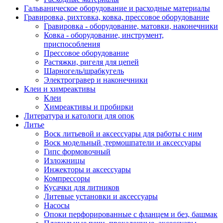
Гальваническое оборудование и расходные материалы
Гравировка, рихтовка, ковка, прессовое оборудование
Гравировка - оборудование, матовки, наконечники
Ковка - оборудование, инструмент,
приспособления
Прессовое оборудование
Растяжки, ригеля для цепей
Шарногель/шрабкугель
Электрогравер и наконечники
Клеи и химреактивы
Клеи
Химреактивы и пробирки
Литература и катологи для опок
Литье
Воск литьевой и аксессуары для работы с ним
Воск модельный ,термошпатели и аксессуары
Гипс формовочный
Изложницы
Инжекторы и аксессуары
Компрессоры
Кусачки для литников
Литевые установки и аксессуары
Насосы
Опоки перфорированные с фланцем и без, башмак