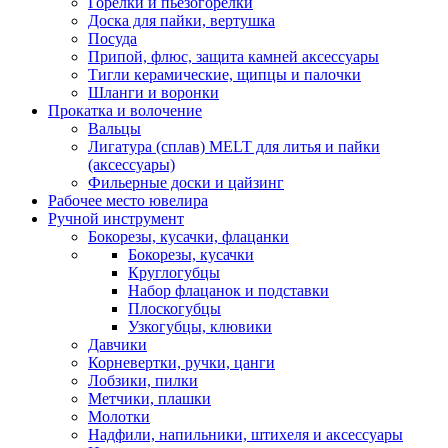
Горелки и пьезогорелки
Доска для пайки, вертушка
Посуда
Припой, флюс, защита камней аксессуары
Тигли керамические, щипцы и палочки
Шланги и воронки
Прокатка и волочение
Вальцы
Лигатура (сплав) MELT для литья и пайки
(аксессуары)
Фильерные доски и цайзинг
Рабочее место ювелира
Ручной инструмент
Бокорезы, кусачки, флацанки
Бокорезы, кусачки
Круглогубцы
Набор флацанок и подставки
Плоскогубцы
Узкогубцы, клювики
Давчики
Корневертки, ручки, цанги
Лобзики, пилки
Метчики, плашки
Молотки
Надфили, напильники, штихеля и аксессуары