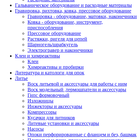
Гальваническое оборудование и расходные материалы
Гравировка, рихтовка, ковка, прессовое оборудование
Гравировка - оборудование, матовки, наконечники
Ковка - оборудование, инструмент,
приспособления
Прессовое оборудование
Растяжки, ригеля для цепей
Шарногель/шрабкугель
Электрогравер и наконечники
Клеи и химреактивы
Клеи
Химреактивы и пробирки
Литература и катологи для опок
Литье
Воск литьевой и аксессуары для работы с ним
Воск модельный ,термошпатели и аксессуары
Гипс формовочный
Изложницы
Инжекторы и аксессуары
Компрессоры
Кусачки для литников
Литевые установки и аксессуары
Насосы
Опоки перфорированные с фланцем и без, башмак