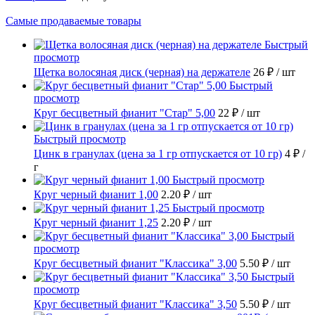
Самые продаваемые товары
Быстрый
просмотр
Щетка волосяная диск (черная) на держателе
26 ₽
/ шт
Быстрый
просмотр
Круг бесцветный фианит "Стар" 5,00
22 ₽
/ шт
Быстрый просмотр
Цинк в гранулах (цена за 1 гр отпускается от 10 гр)
4 ₽
/
г
Быстрый просмотр
Круг черный фианит 1,00
2.20 ₽
/ шт
Быстрый просмотр
Круг черный фианит 1,25
2.20 ₽
/ шт
Быстрый
просмотр
Круг бесцветный фианит "Классика" 3,00
5.50 ₽
/ шт
Быстрый
просмотр
Круг бесцветный фианит "Классика" 3,50
5.50 ₽
/ шт