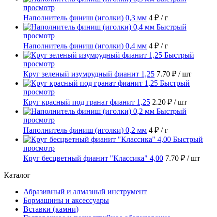
просмотр
Наполнитель финиш (иголки) 0,3 мм
4 ₽
/ г
Быстрый
просмотр
Наполнитель финиш (иголки) 0,4 мм
4 ₽
/ г
Быстрый
просмотр
Круг зеленый изумрудный фианит 1,25
7.70 ₽
/ шт
Быстрый
просмотр
Круг красный под гранат фианит 1,25
2.20 ₽
/ шт
Быстрый
просмотр
Наполнитель финиш (иголки) 0,2 мм
4 ₽
/ г
Быстрый
просмотр
Круг бесцветный фианит "Классика" 4,00
7.70 ₽
/ шт
Каталог
Абразивный и алмазный инструмент
Бормашины и аксессуары
Вставки (камни)