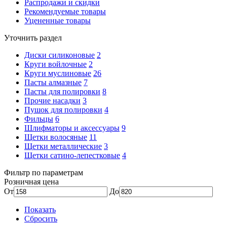
Распродажи и скидки
Рекомендуемые товары
Уцененные товары
Уточнить раздел
Диски силиконовые
2
Круги войлочные
2
Круги муслиновые
26
Пасты алмазные
7
Пасты для полировки
8
Прочие насадки
3
Пушок для полировки
4
Фильцы
6
Шлифматоры и аксессуары
9
Щетки волосяные
11
Щетки металлические
3
Щетки сатино-лепестковые
4
Фильтр по параметрам
Розничная цена
От
До
Показать
Сбросить