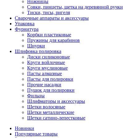
Ножницы
Совки, пинцеты, щетка на деревянной ручки
Тиски, тисы, ригеля
Сварочные аппараты и аксессуары
Упаковка
Фурнитура
Корбки пластиковые
Пружины для карабинов
Шнурки
Шлифовка полировка
Диски силиконовые
Круги войлочные
Круги муслиновые
Пасты алмазные
Пасты для полировки
Прочие насадки
Пушок для полировки
Фильцы
Шлифматоры и аксессуары
Щетки волосяные
Щетки металлические
Щетки сатино-лепестковые
Новинки
Популярные товары