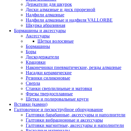
Держатели для шкурок
Диски алмазные и диск прорезной
Надфили алмазные
Надфили алмазные и надфиля VALLORBE
Шкурка абразивная
Бормашины и аксессуары
Аксессуары
Щетки волосяные
Бормашины
Боры
Дискодержатели
Крацовки
Наконечники пневматические, резцы алмазные
Насадки керамические
Резинки силиконовые
Сверла
Станки сверлилиьные и матовки
Фрезы твердосплавные
Щетки и полировальные круги
Вставки (камни)
Галтовочное и пескоструйное оборудование
Галтовки барабанные, аксессуары и наполнители
Галтовки вибрационные и аксессуары
Галтовки магнитные, аксессуары и наполнители
Расходные материалы