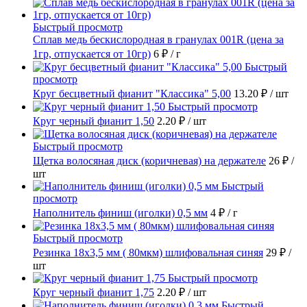
Быстрый просмотр
Сплав медь бескислородная в гранулах 001R (цена за
1гр, отпускается от 10гр)
6 ₽
/ г
Быстрый
просмотр
Круг бесцветный фианит "Классика" 5,00
13.20 ₽
/ шт
Быстрый просмотр
Круг черный фианит 1,50
2.20 ₽
/ шт
Быстрый просмотр
Щетка волосяная диск (коричневая) на держателе
26 ₽
/
шт
Быстрый
просмотр
Наполнитель финиш (иголки) 0,5 мм
4 ₽
/ г
Быстрый просмотр
Резинка 18х3,5 мм ( 80мкм) шлифовальная синяя
29 ₽
/
шт
Быстрый просмотр
Круг черный фианит 1,75
2.20 ₽
/ шт
Быстрый