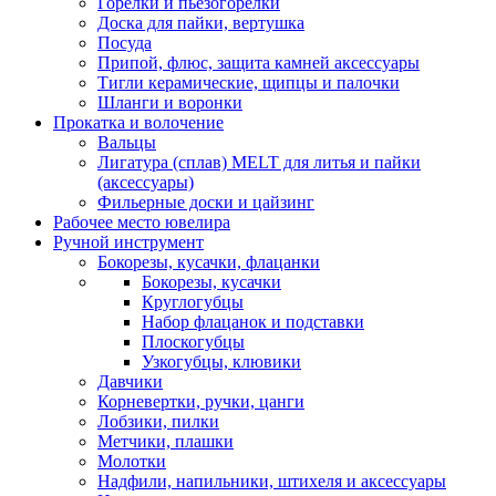
Горелки и пьезогорелки
Доска для пайки, вертушка
Посуда
Припой, флюс, защита камней аксессуары
Тигли керамические, щипцы и палочки
Шланги и воронки
Прокатка и волочение
Вальцы
Лигатура (сплав) MELT для литья и пайки
(аксессуары)
Фильерные доски и цайзинг
Рабочее место ювелира
Ручной инструмент
Бокорезы, кусачки, флацанки
Бокорезы, кусачки
Круглогубцы
Набор флацанок и подставки
Плоскогубцы
Узкогубцы, клювики
Давчики
Корневертки, ручки, цанги
Лобзики, пилки
Метчики, плашки
Молотки
Надфили, напильники, штихеля и аксессуары