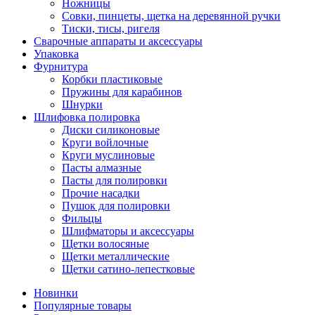
Ножницы
Совки, пинцеты, щетка на деревянной ручки
Тиски, тисы, ригеля
Сварочные аппараты и аксессуары
Упаковка
Фурнитура
Корбки пластиковые
Пружины для карабинов
Шнурки
Шлифовка полировка
Диски силиконовые
Круги войлочные
Круги муслиновые
Пасты алмазные
Пасты для полировки
Прочие насадки
Пушок для полировки
Фильцы
Шлифматоры и аксессуары
Щетки волосяные
Щетки металлические
Щетки сатино-лепестковые
Новинки
Популярные товары