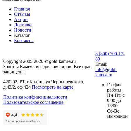
Главная
Отзывы
Акции
Доставка
Новости
Каталог
Контакты
8 (800) 700-17-
89
Copyright 2005-2026 © gold-kamea.ru -
Email:
Золотая Камея - все для ювелиров. Все права
info@gold-
защищены.
kamea.ru
420202, РТ, г.Казань, ул.Чернышевского,
График
д.43/2, оф.424
Посмотреть на карте
работы:
Пн-Пт: с
Политика конфиденциальности
9:00 до
Пользовательское соглашение
13:00
Сб-Вс:
Выходной