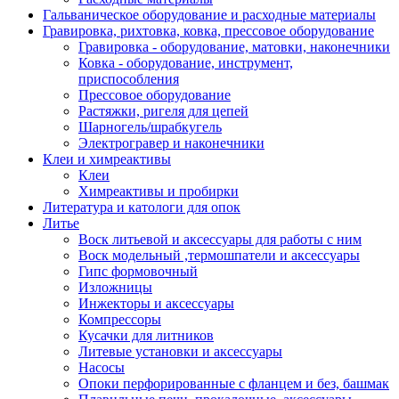
Гальваническое оборудование и расходные материалы
Гравировка, рихтовка, ковка, прессовое оборудование
Гравировка - оборудование, матовки, наконечники
Ковка - оборудование, инструмент,
приспособления
Прессовое оборудование
Растяжки, ригеля для цепей
Шарногель/шрабкугель
Электрогравер и наконечники
Клеи и химреактивы
Клеи
Химреактивы и пробирки
Литература и катологи для опок
Литье
Воск литьевой и аксессуары для работы с ним
Воск модельный ,термошпатели и аксессуары
Гипс формовочный
Изложницы
Инжекторы и аксессуары
Компрессоры
Кусачки для литников
Литевые установки и аксессуары
Насосы
Опоки перфорированные с фланцем и без, башмак