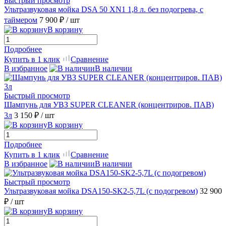
Быстрый просмотр
Ультразвуковая мойка DSA 50 XN1 1,8 л. без подогрева, с
таймером
7 900 ₽
/ шт
В корзину
Подробнее
Купить в 1 клик
Сравнение
В избранное
В наличии
Быстрый просмотр
Шампунь для УВЗ SUPER CLEANER (концентриров. ПАВ)
3л
3 150 ₽
/ шт
В корзину
Подробнее
Купить в 1 клик
Сравнение
В избранное
В наличии
Быстрый просмотр
Ультразвуковая мойка DSA150-SK2-5,7L (с подогревом)
32 900
₽
/ шт
В корзину