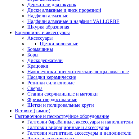
Держатели для шкурок
Диски алмазные и диск прорезной
Надфили алмазные
Надфили алмазные и надфиля VALLORBE
Шкурка абразивная
Бормашины и аксессуары
Аксессуары
Щетки волосяные
Бормашины
Боры
Дискодержатели
Крацовки
Наконечники пневматические, резцы алмазные
Насадки керамические
Резинки силиконовые
Сверла
Станки сверлилиьные и матовки
Фрезы твердосплавные
Щетки и полировальные круги
Вставки (камни)
Галтовочное и пескоструйное оборудование
Галтовки барабанные, аксессуары и наполнители
Галтовки вибрационные и аксессуары
Галтовки магнитные, аксессуары и наполнители
Расходные материалы