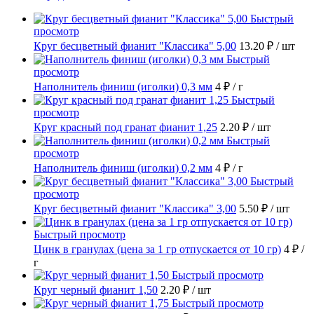
Быстрый
просмотр
Круг бесцветный фианит "Классика" 5,00
13.20 ₽
/ шт
Быстрый
просмотр
Наполнитель финиш (иголки) 0,3 мм
4 ₽
/ г
Быстрый
просмотр
Круг красный под гранат фианит 1,25
2.20 ₽
/ шт
Быстрый
просмотр
Наполнитель финиш (иголки) 0,2 мм
4 ₽
/ г
Быстрый
просмотр
Круг бесцветный фианит "Классика" 3,00
5.50 ₽
/ шт
Быстрый просмотр
Цинк в гранулах (цена за 1 гр отпускается от 10 гр)
4 ₽
/
г
Быстрый просмотр
Круг черный фианит 1,50
2.20 ₽
/ шт
Быстрый просмотр