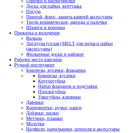
Горелки и пьезогорелки
Доска для пайки, вертушка
Посуда
Припой, флюс, защита камней аксессуары
Тигли керамические, щипцы и палочки
Шланги и воронки
Прокатка и волочение
Вальцы
Лигатура (сплав) MELT для литья и пайки
(аксессуары)
Фильерные доски и цайзинг
Рабочее место ювелира
Ручной инструмент
Бокорезы, кусачки, флацанки
Бокорезы, кусачки
Круглогубцы
Набор флацанок и подставки
Плоскогубцы
Узкогубцы, клювики
Давчики
Корневертки, ручки, цанги
Лобзики, пилки
Метчики, плашки
Молотки
Надфили, напильники, штихеля и аксессуары