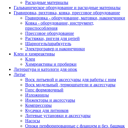
Расходные материалы
Гальваническое оборудование и расходные материалы
Гравировка, рихтовка, ковка, прессовое оборудование
Гравировка - оборудование, матовки, наконечники
Ковка - оборудование, инструмент,
приспособления
Прессовое оборудование
Растяжки, ригеля для цепей
Шарногель/шрабкугель
Электрогравер и наконечники
Клеи и химреактивы
Клеи
Химреактивы и пробирки
Литература и катологи для опок
Литье
Воск литьевой и аксессуары для работы с ним
Воск модельный ,термошпатели и аксессуары
Гипс формовочный
Изложницы
Инжекторы и аксессуары
Компрессоры
Кусачки для литников
Литевые установки и аксессуары
Насосы
Опоки перфорированные с фланцем и без, башмак