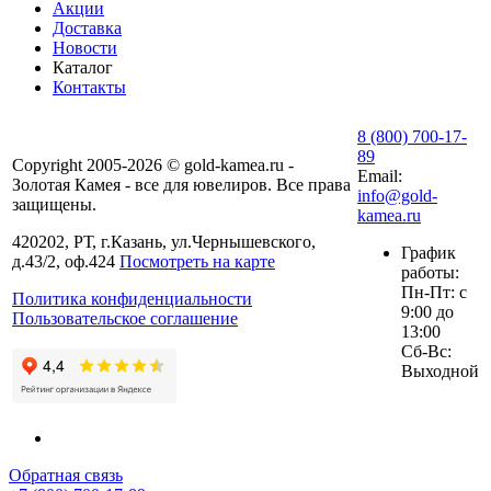
Акции
Доставка
Новости
Каталог
Контакты
8 (800) 700-17-
89
Copyright 2005-2026 © gold-kamea.ru -
Email:
Золотая Камея - все для ювелиров. Все права
info@gold-
защищены.
kamea.ru
420202, РТ, г.Казань, ул.Чернышевского,
График
д.43/2, оф.424
Посмотреть на карте
работы:
Пн-Пт: с
Политика конфиденциальности
9:00 до
Пользовательское соглашение
13:00
Сб-Вс:
Выходной
Обратная связь