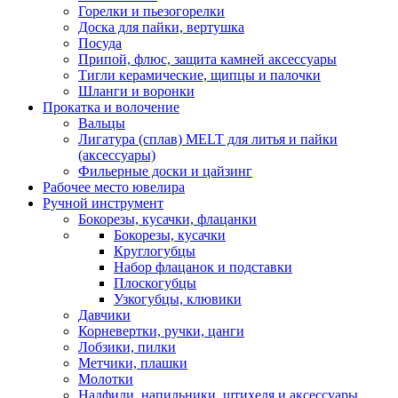
Горелки и пьезогорелки
Доска для пайки, вертушка
Посуда
Припой, флюс, защита камней аксессуары
Тигли керамические, щипцы и палочки
Шланги и воронки
Прокатка и волочение
Вальцы
Лигатура (сплав) MELT для литья и пайки
(аксессуары)
Фильерные доски и цайзинг
Рабочее место ювелира
Ручной инструмент
Бокорезы, кусачки, флацанки
Бокорезы, кусачки
Круглогубцы
Набор флацанок и подставки
Плоскогубцы
Узкогубцы, клювики
Давчики
Корневертки, ручки, цанги
Лобзики, пилки
Метчики, плашки
Молотки
Надфили, напильники, штихеля и аксессуары