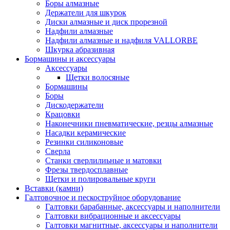
Боры алмазные
Держатели для шкурок
Диски алмазные и диск прорезной
Надфили алмазные
Надфили алмазные и надфиля VALLORBE
Шкурка абразивная
Бормашины и аксессуары
Аксессуары
Щетки волосяные
Бормашины
Боры
Дискодержатели
Крацовки
Наконечники пневматические, резцы алмазные
Насадки керамические
Резинки силиконовые
Сверла
Станки сверлилиьные и матовки
Фрезы твердосплавные
Щетки и полировальные круги
Вставки (камни)
Галтовочное и пескоструйное оборудование
Галтовки барабанные, аксессуары и наполнители
Галтовки вибрационные и аксессуары
Галтовки магнитные, аксессуары и наполнители