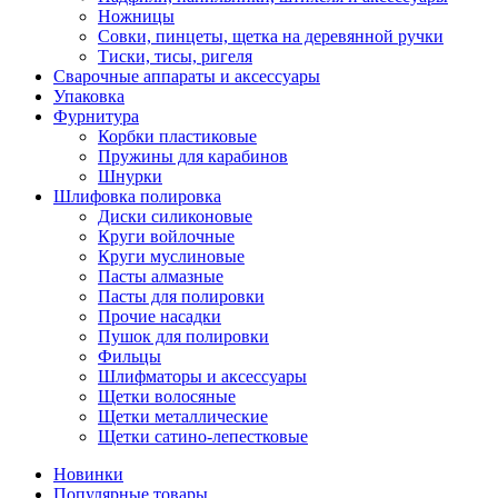
Ножницы
Совки, пинцеты, щетка на деревянной ручки
Тиски, тисы, ригеля
Сварочные аппараты и аксессуары
Упаковка
Фурнитура
Корбки пластиковые
Пружины для карабинов
Шнурки
Шлифовка полировка
Диски силиконовые
Круги войлочные
Круги муслиновые
Пасты алмазные
Пасты для полировки
Прочие насадки
Пушок для полировки
Фильцы
Шлифматоры и аксессуары
Щетки волосяные
Щетки металлические
Щетки сатино-лепестковые
Новинки
Популярные товары