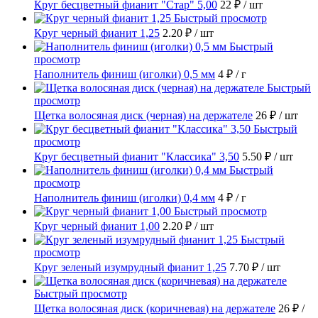
Круг бесцветный фианит "Стар" 5,00
22 ₽
/ шт
Быстрый просмотр
Круг черный фианит 1,25
2.20 ₽
/ шт
Быстрый
просмотр
Наполнитель финиш (иголки) 0,5 мм
4 ₽
/ г
Быстрый
просмотр
Щетка волосяная диск (черная) на держателе
26 ₽
/ шт
Быстрый
просмотр
Круг бесцветный фианит "Классика" 3,50
5.50 ₽
/ шт
Быстрый
просмотр
Наполнитель финиш (иголки) 0,4 мм
4 ₽
/ г
Быстрый просмотр
Круг черный фианит 1,00
2.20 ₽
/ шт
Быстрый
просмотр
Круг зеленый изумрудный фианит 1,25
7.70 ₽
/ шт
Быстрый просмотр
Щетка волосяная диск (коричневая) на держателе
26 ₽
/