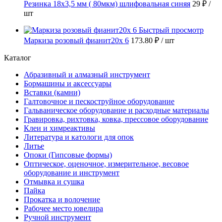
Резинка 18х3,5 мм ( 80мкм) шлифовальная синяя
29 ₽
/
шт
Быстрый просмотр
Маркиза розовый фианит20х 6
173.80 ₽
/ шт
Каталог
Абразивный и алмазный инструмент
Бормашины и аксессуары
Вставки (камни)
Галтовочное и пескоструйное оборудование
Гальваническое оборудование и расходные материалы
Гравировка, рихтовка, ковка, прессовое оборудование
Клеи и химреактивы
Литература и катологи для опок
Литье
Опоки (Гипсовые формы)
Оптическое, оценочное, измерительное, весовое
оборудование и инструмент
Отмывка и сушка
Пайка
Прокатка и волочение
Рабочее место ювелира
Ручной инструмент