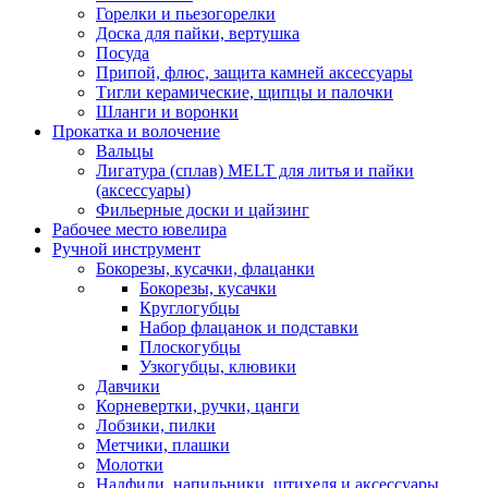
Горелки и пьезогорелки
Доска для пайки, вертушка
Посуда
Припой, флюс, защита камней аксессуары
Тигли керамические, щипцы и палочки
Шланги и воронки
Прокатка и волочение
Вальцы
Лигатура (сплав) MELT для литья и пайки
(аксессуары)
Фильерные доски и цайзинг
Рабочее место ювелира
Ручной инструмент
Бокорезы, кусачки, флацанки
Бокорезы, кусачки
Круглогубцы
Набор флацанок и подставки
Плоскогубцы
Узкогубцы, клювики
Давчики
Корневертки, ручки, цанги
Лобзики, пилки
Метчики, плашки
Молотки
Надфили, напильники, штихеля и аксессуары