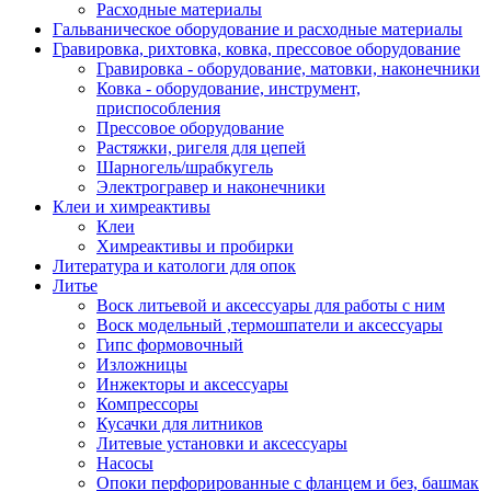
Расходные материалы
Гальваническое оборудование и расходные материалы
Гравировка, рихтовка, ковка, прессовое оборудование
Гравировка - оборудование, матовки, наконечники
Ковка - оборудование, инструмент,
приспособления
Прессовое оборудование
Растяжки, ригеля для цепей
Шарногель/шрабкугель
Электрогравер и наконечники
Клеи и химреактивы
Клеи
Химреактивы и пробирки
Литература и катологи для опок
Литье
Воск литьевой и аксессуары для работы с ним
Воск модельный ,термошпатели и аксессуары
Гипс формовочный
Изложницы
Инжекторы и аксессуары
Компрессоры
Кусачки для литников
Литевые установки и аксессуары
Насосы
Опоки перфорированные с фланцем и без, башмак