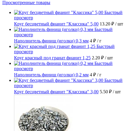
Просмотренные товары
Быстрый
просмотр
Круг бесцветный фианит "Классика" 5,00
13.20 ₽
/ шт
Быстрый
просмотр
Наполнитель финиш (иголки) 0,3 мм
4 ₽
/ г
Быстрый
просмотр
Круг красный под гранат фианит 1,25
2.20 ₽
/ шт
Быстрый
просмотр
Наполнитель финиш (иголки) 0,2 мм
4 ₽
/ г
Быстрый
просмотр
Круг бесцветный фианит "Классика" 3,00
5.50 ₽
/ шт