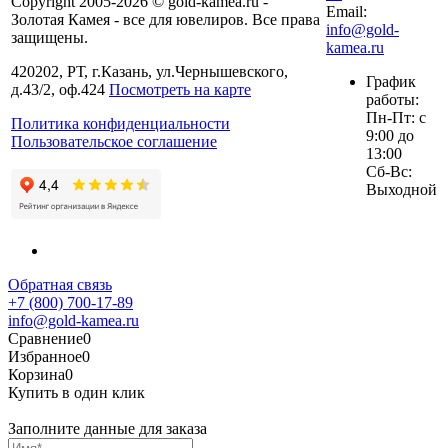
Copyright 2005-2026 © gold-kamea.ru -
Email:
Золотая Камея - все для ювелиров. Все права
info@gold-
защищены.
kamea.ru
420202, РТ, г.Казань, ул.Чернышевского,
График
д.43/2, оф.424
Посмотреть на карте
работы:
Пн-Пт: с
Политика конфиденциальности
9:00 до
Пользовательское соглашение
13:00
Сб-Вс:
Выходной
Обратная связь
+7 (800) 700-17-89
info@gold-kamea.ru
Сравнение
0
Избранное
0
Корзина
0
Купить в один клик
Заполните данные для заказа