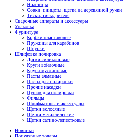
Ножницы
Совки, пинцеты, щетка на деревянной ручки
Тиски, тисы, ригеля
Сварочные аппараты и аксессуары
Упаковка
Фурнитура
Корбки пластиковые
Пружины для карабинов
Шнурки
Шлифовка полировка
Диски силиконовые
Круги войлочные
Круги муслиновые
Пасты алмазные
Пасты для полировки
Прочие насадки
Пушок для полировки
Фильцы
Шлифматоры и аксессуары
Щетки волосяные
Щетки металлические
Щетки сатино-лепестковые
Новинки
Популярные товары