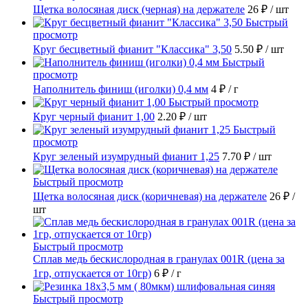
Щетка волосяная диск (черная) на держателе
26 ₽
/ шт
Быстрый
просмотр
Круг бесцветный фианит "Классика" 3,50
5.50 ₽
/ шт
Быстрый
просмотр
Наполнитель финиш (иголки) 0,4 мм
4 ₽
/ г
Быстрый просмотр
Круг черный фианит 1,00
2.20 ₽
/ шт
Быстрый
просмотр
Круг зеленый изумрудный фианит 1,25
7.70 ₽
/ шт
Быстрый просмотр
Щетка волосяная диск (коричневая) на держателе
26 ₽
/
шт
Быстрый просмотр
Сплав медь бескислородная в гранулах 001R (цена за
1гр, отпускается от 10гр)
6 ₽
/ г
Быстрый просмотр