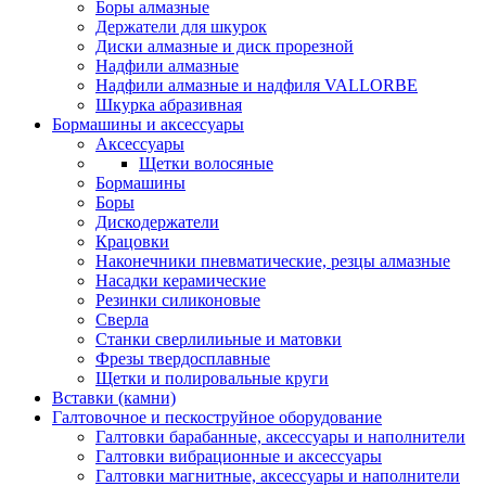
Боры алмазные
Держатели для шкурок
Диски алмазные и диск прорезной
Надфили алмазные
Надфили алмазные и надфиля VALLORBE
Шкурка абразивная
Бормашины и аксессуары
Аксессуары
Щетки волосяные
Бормашины
Боры
Дискодержатели
Крацовки
Наконечники пневматические, резцы алмазные
Насадки керамические
Резинки силиконовые
Сверла
Станки сверлилиьные и матовки
Фрезы твердосплавные
Щетки и полировальные круги
Вставки (камни)
Галтовочное и пескоструйное оборудование
Галтовки барабанные, аксессуары и наполнители
Галтовки вибрационные и аксессуары
Галтовки магнитные, аксессуары и наполнители