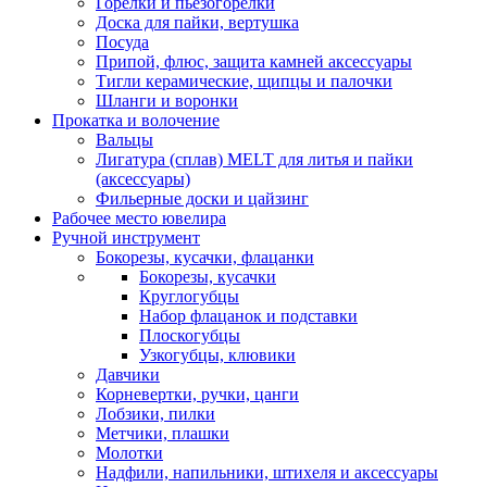
Горелки и пьезогорелки
Доска для пайки, вертушка
Посуда
Припой, флюс, защита камней аксессуары
Тигли керамические, щипцы и палочки
Шланги и воронки
Прокатка и волочение
Вальцы
Лигатура (сплав) MELT для литья и пайки
(аксессуары)
Фильерные доски и цайзинг
Рабочее место ювелира
Ручной инструмент
Бокорезы, кусачки, флацанки
Бокорезы, кусачки
Круглогубцы
Набор флацанок и подставки
Плоскогубцы
Узкогубцы, клювики
Давчики
Корневертки, ручки, цанги
Лобзики, пилки
Метчики, плашки
Молотки
Надфили, напильники, штихеля и аксессуары