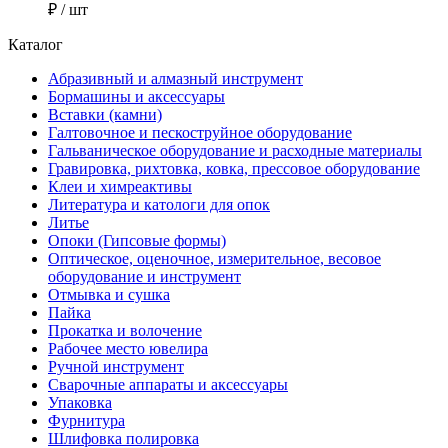
₽
/ шт
Каталог
Абразивный и алмазный инструмент
Бормашины и аксессуары
Вставки (камни)
Галтовочное и пескоструйное оборудование
Гальваническое оборудование и расходные материалы
Гравировка, рихтовка, ковка, прессовое оборудование
Клеи и химреактивы
Литература и катологи для опок
Литье
Опоки (Гипсовые формы)
Оптическое, оценочное, измерительное, весовое
оборудование и инструмент
Отмывка и сушка
Пайка
Прокатка и волочение
Рабочее место ювелира
Ручной инструмент
Сварочные аппараты и аксессуары
Упаковка
Фурнитура
Шлифовка полировка