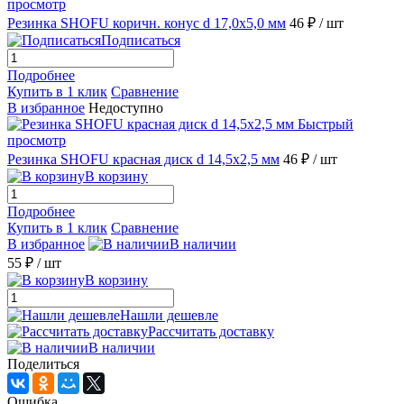
просмотр
Резинка SHOFU коричн. конус d 17,0х5,0 мм
46 ₽
/ шт
Подписаться
Подробнее
Купить в 1 клик
Сравнение
В избранное
Недоступно
Быстрый
просмотр
Резинка SHOFU красная диск d 14,5х2,5 мм
46 ₽
/ шт
В корзину
Подробнее
Купить в 1 клик
Сравнение
В избранное
В наличии
55 ₽
/ шт
В корзину
Нашли дешевле
Рассчитать доставку
В наличии
Поделиться
Ошибка