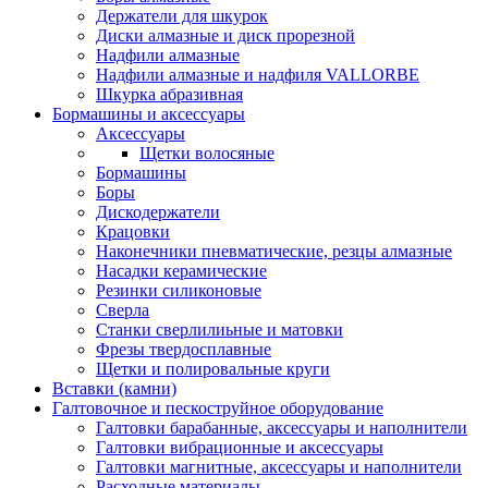
Держатели для шкурок
Диски алмазные и диск прорезной
Надфили алмазные
Надфили алмазные и надфиля VALLORBE
Шкурка абразивная
Бормашины и аксессуары
Аксессуары
Щетки волосяные
Бормашины
Боры
Дискодержатели
Крацовки
Наконечники пневматические, резцы алмазные
Насадки керамические
Резинки силиконовые
Сверла
Станки сверлилиьные и матовки
Фрезы твердосплавные
Щетки и полировальные круги
Вставки (камни)
Галтовочное и пескоструйное оборудование
Галтовки барабанные, аксессуары и наполнители
Галтовки вибрационные и аксессуары
Галтовки магнитные, аксессуары и наполнители
Расходные материалы