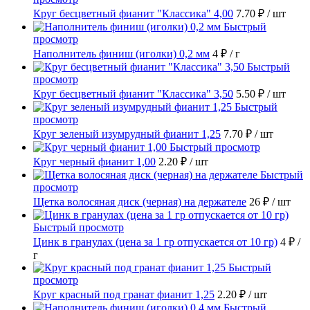
Круг бесцветный фианит "Классика" 4,00
7.70 ₽
/ шт
Быстрый
просмотр
Наполнитель финиш (иголки) 0,2 мм
4 ₽
/ г
Быстрый
просмотр
Круг бесцветный фианит "Классика" 3,50
5.50 ₽
/ шт
Быстрый
просмотр
Круг зеленый изумрудный фианит 1,25
7.70 ₽
/ шт
Быстрый просмотр
Круг черный фианит 1,00
2.20 ₽
/ шт
Быстрый
просмотр
Щетка волосяная диск (черная) на держателе
26 ₽
/ шт
Быстрый просмотр
Цинк в гранулах (цена за 1 гр отпускается от 10 гр)
4 ₽
/
г
Быстрый
просмотр
Круг красный под гранат фианит 1,25
2.20 ₽
/ шт
Быстрый