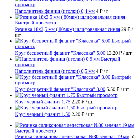
просмотр
Наполнитель финиш (иголки) 0,4 мм
4 ₽
/ г
Быстрый просмотр
Резинка 18х3,5 мм ( 80мкм) шлифовальная синяя
29 ₽
/
шт
Быстрый
просмотр
Круг бесцветный фианит "Классика" 5,00
13.20 ₽
/ шт
Быстрый
просмотр
Наполнитель финиш (иголки) 0,5 мм
4 ₽
/ г
Быстрый
просмотр
Круг бесцветный фианит "Классика" 3,00
5.50 ₽
/ шт
Быстрый просмотр
Круг черный фианит 1,75
2.20 ₽
/ шт
Быстрый просмотр
Круг черный фианит 1,50
2.20 ₽
/ шт
Быстрый просмотр
Резинка силиконовая лепестковая №80 зеленая 19 мм
55