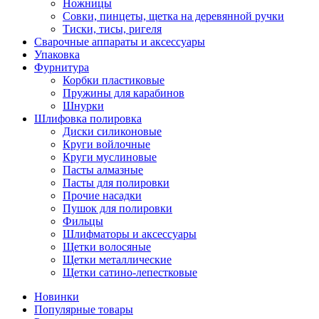
Ножницы
Совки, пинцеты, щетка на деревянной ручки
Тиски, тисы, ригеля
Сварочные аппараты и аксессуары
Упаковка
Фурнитура
Корбки пластиковые
Пружины для карабинов
Шнурки
Шлифовка полировка
Диски силиконовые
Круги войлочные
Круги муслиновые
Пасты алмазные
Пасты для полировки
Прочие насадки
Пушок для полировки
Фильцы
Шлифматоры и аксессуары
Щетки волосяные
Щетки металлические
Щетки сатино-лепестковые
Новинки
Популярные товары