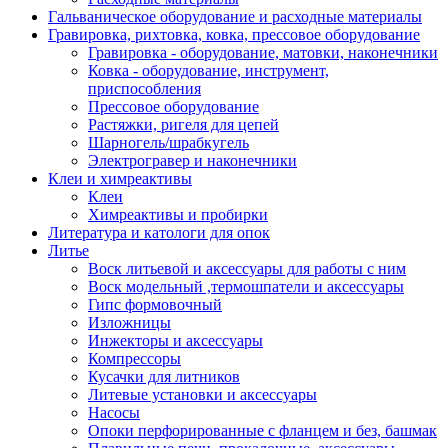
Гальваническое оборудование и расходные материалы
Гравировка, рихтовка, ковка, прессовое оборудование
Гравировка - оборудование, матовки, наконечники
Ковка - оборудование, инструмент,
приспособления
Прессовое оборудование
Растяжки, ригеля для цепей
Шарногель/шрабкугель
Электрогравер и наконечники
Клеи и химреактивы
Клеи
Химреактивы и пробирки
Литература и катологи для опок
Литье
Воск литьевой и аксессуары для работы с ним
Воск модельный ,термошпатели и аксессуары
Гипс формовочный
Изложницы
Инжекторы и аксессуары
Компрессоры
Кусачки для литников
Литевые установки и аксессуары
Насосы
Опоки перфорированные с фланцем и без, башмак