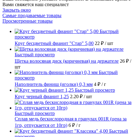
Вами свяжется наш специалист
Закрыть окно
Самые продаваемые товары
Просмотренные товары
Быстрый
просмотр
Круг бесцветный фианит "Стар" 5,00
22 ₽
/ шт
Быстрый просмотр
Щетка волосяная диск (коричневая) на держателе
26 ₽
/
шт
Быстрый
просмотр
Наполнитель финиш (иголки) 0,3 мм
4 ₽
/ г
Быстрый просмотр
Круг черный фианит 1,25
2.20 ₽
/ шт
Быстрый просмотр
Сплав медь бескислородная в гранулах 001R (цена за
1гр, отпускается от 10гр)
6 ₽
/ г
Быстрый
просмотр