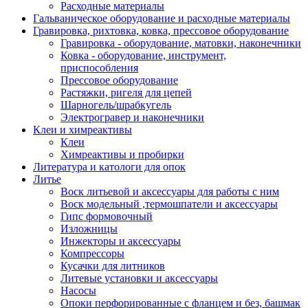
Расходные материалы
Гальваническое оборудование и расходные материалы
Гравировка, рихтовка, ковка, прессовое оборудование
Гравировка - оборудование, матовки, наконечники
Ковка - оборудование, инструмент,
приспособления
Прессовое оборудование
Растяжки, ригеля для цепей
Шарногель/шрабкугель
Электрогравер и наконечники
Клеи и химреактивы
Клеи
Химреактивы и пробирки
Литература и катологи для опок
Литье
Воск литьевой и аксессуары для работы с ним
Воск модельный ,термошпатели и аксессуары
Гипс формовочный
Изложницы
Инжекторы и аксессуары
Компрессоры
Кусачки для литников
Литевые установки и аксессуары
Насосы
Опоки перфорированные с фланцем и без, башмак