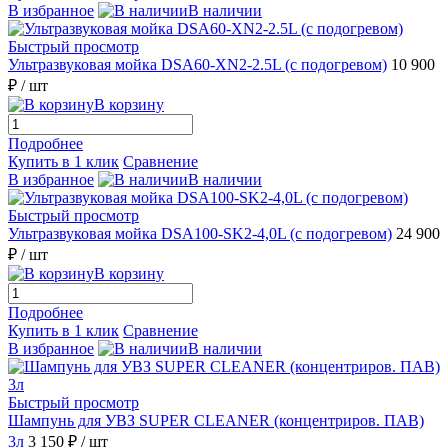
В избранное
В наличии
Быстрый просмотр
Ультразвуковая мойка DSA60-XN2-2.5L (с подогревом)
10 900
₽
/ шт
В корзину
Подробнее
Купить в 1 клик
Сравнение
В избранное
В наличии
Быстрый просмотр
Ультразвуковая мойка DSA100-SK2-4,0L (с подогревом)
24 900
₽
/ шт
В корзину
Подробнее
Купить в 1 клик
Сравнение
В избранное
В наличии
Быстрый просмотр
Шампунь для УВЗ SUPER CLEANER (концентриров. ПАВ)
3л
3 150 ₽
/ шт