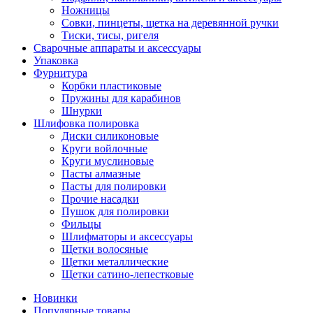
Ножницы
Совки, пинцеты, щетка на деревянной ручки
Тиски, тисы, ригеля
Сварочные аппараты и аксессуары
Упаковка
Фурнитура
Корбки пластиковые
Пружины для карабинов
Шнурки
Шлифовка полировка
Диски силиконовые
Круги войлочные
Круги муслиновые
Пасты алмазные
Пасты для полировки
Прочие насадки
Пушок для полировки
Фильцы
Шлифматоры и аксессуары
Щетки волосяные
Щетки металлические
Щетки сатино-лепестковые
Новинки
Популярные товары