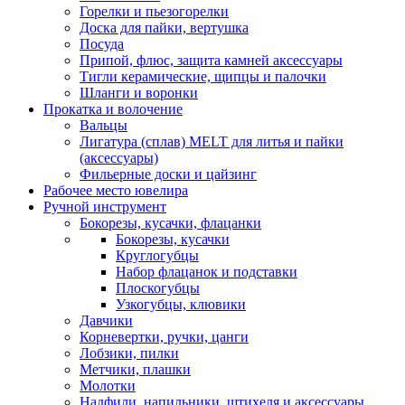
Горелки и пьезогорелки
Доска для пайки, вертушка
Посуда
Припой, флюс, защита камней аксессуары
Тигли керамические, щипцы и палочки
Шланги и воронки
Прокатка и волочение
Вальцы
Лигатура (сплав) MELT для литья и пайки
(аксессуары)
Фильерные доски и цайзинг
Рабочее место ювелира
Ручной инструмент
Бокорезы, кусачки, флацанки
Бокорезы, кусачки
Круглогубцы
Набор флацанок и подставки
Плоскогубцы
Узкогубцы, клювики
Давчики
Корневертки, ручки, цанги
Лобзики, пилки
Метчики, плашки
Молотки
Надфили, напильники, штихеля и аксессуары