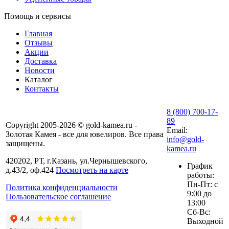
Помощь и сервисы
Главная
Отзывы
Акции
Доставка
Новости
Каталог
Контакты
8 (800) 700-17-
89
Copyright 2005-2026 © gold-kamea.ru -
Email:
Золотая Камея - все для ювелиров. Все права
info@gold-
защищены.
kamea.ru
420202, РТ, г.Казань, ул.Чернышевского,
График
д.43/2, оф.424
Посмотреть на карте
работы:
Пн-Пт: с
Политика конфиденциальности
9:00 до
Пользовательское соглашение
13:00
Сб-Вс:
Выходной