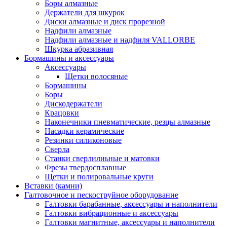
Боры алмазные
Держатели для шкурок
Диски алмазные и диск прорезной
Надфили алмазные
Надфили алмазные и надфиля VALLORBE
Шкурка абразивная
Бормашины и аксессуары
Аксессуары
Щетки волосяные
Бормашины
Боры
Дискодержатели
Крацовки
Наконечники пневматические, резцы алмазные
Насадки керамические
Резинки силиконовые
Сверла
Станки сверлилиьные и матовки
Фрезы твердосплавные
Щетки и полировальные круги
Вставки (камни)
Галтовочное и пескоструйное оборудование
Галтовки барабанные, аксессуары и наполнители
Галтовки вибрационные и аксессуары
Галтовки магнитные, аксессуары и наполнители