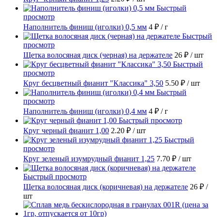
Быстрый
просмотр
Наполнитель финиш (иголки) 0,5 мм
4 ₽
/ г
Быстрый
просмотр
Щетка волосяная диск (черная) на держателе
26 ₽
/ шт
Быстрый
просмотр
Круг бесцветный фианит "Классика" 3,50
5.50 ₽
/ шт
Быстрый
просмотр
Наполнитель финиш (иголки) 0,4 мм
4 ₽
/ г
Быстрый просмотр
Круг черный фианит 1,00
2.20 ₽
/ шт
Быстрый
просмотр
Круг зеленый изумрудный фианит 1,25
7.70 ₽
/ шт
Быстрый просмотр
Щетка волосяная диск (коричневая) на держателе
26 ₽
/
шт