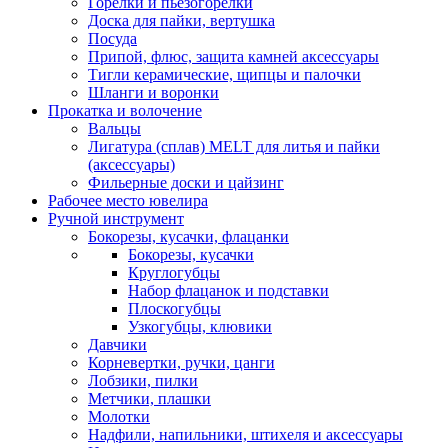
Горелки и пьезогорелки
Доска для пайки, вертушка
Посуда
Припой, флюс, защита камней аксессуары
Тигли керамические, щипцы и палочки
Шланги и воронки
Прокатка и волочение
Вальцы
Лигатура (сплав) MELT для литья и пайки
(аксессуары)
Фильерные доски и цайзинг
Рабочее место ювелира
Ручной инструмент
Бокорезы, кусачки, флацанки
Бокорезы, кусачки
Круглогубцы
Набор флацанок и подставки
Плоскогубцы
Узкогубцы, клювики
Давчики
Корневертки, ручки, цанги
Лобзики, пилки
Метчики, плашки
Молотки
Надфили, напильники, штихеля и аксессуары