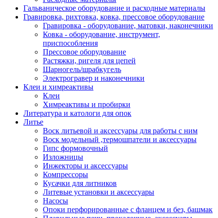
Гальваническое оборудование и расходные материалы
Гравировка, рихтовка, ковка, прессовое оборудование
Гравировка - оборудование, матовки, наконечники
Ковка - оборудование, инструмент,
приспособления
Прессовое оборудование
Растяжки, ригеля для цепей
Шарногель/шрабкугель
Электрогравер и наконечники
Клеи и химреактивы
Клеи
Химреактивы и пробирки
Литература и катологи для опок
Литье
Воск литьевой и аксессуары для работы с ним
Воск модельный ,термошпатели и аксессуары
Гипс формовочный
Изложницы
Инжекторы и аксессуары
Компрессоры
Кусачки для литников
Литевые установки и аксессуары
Насосы
Опоки перфорированные с фланцем и без, башмак