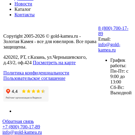
Новости
Каталог
Контакты
8 (800) 700-17-
89
Copyright 2005-2026 © gold-kamea.ru -
Email:
Золотая Камея - все для ювелиров. Все права
info@gold-
защищены.
kamea.ru
420202, РТ, г.Казань, ул.Чернышевского,
График
д.43/2, оф.424
Посмотреть на карте
работы:
Пн-Пт: с
Политика конфиденциальности
9:00 до
Пользовательское соглашение
13:00
Сб-Вс:
Выходной
Обратная связь
+7 (800) 700-17-89
info@gold-kamea.ru