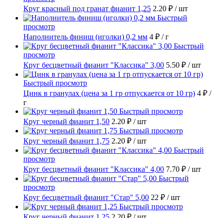
Круг красный под гранат фианит 1,25
2.20 ₽
/ шт
Быстрый
просмотр
Наполнитель финиш (иголки) 0,2 мм
4 ₽
/ г
Быстрый
просмотр
Круг бесцветный фианит "Классика" 3,00
5.50 ₽
/ шт
Быстрый просмотр
Цинк в гранулах (цена за 1 гр отпускается от 10 гр)
4 ₽
/
г
Быстрый просмотр
Круг черный фианит 1,50
2.20 ₽
/ шт
Быстрый просмотр
Круг черный фианит 1,75
2.20 ₽
/ шт
Быстрый
просмотр
Круг бесцветный фианит "Классика" 4,00
7.70 ₽
/ шт
Быстрый
просмотр
Круг бесцветный фианит "Стар" 5,00
22 ₽
/ шт
Быстрый просмотр
Круг черный фианит 1,25
2.20 ₽
/ шт