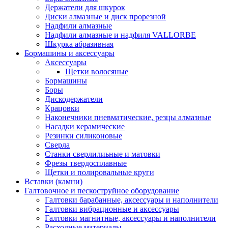
Держатели для шкурок
Диски алмазные и диск прорезной
Надфили алмазные
Надфили алмазные и надфиля VALLORBE
Шкурка абразивная
Бормашины и аксессуары
Аксессуары
Щетки волосяные
Бормашины
Боры
Дискодержатели
Крацовки
Наконечники пневматические, резцы алмазные
Насадки керамические
Резинки силиконовые
Сверла
Станки сверлилиьные и матовки
Фрезы твердосплавные
Щетки и полировальные круги
Вставки (камни)
Галтовочное и пескоструйное оборудование
Галтовки барабанные, аксессуары и наполнители
Галтовки вибрационные и аксессуары
Галтовки магнитные, аксессуары и наполнители
Расходные материалы